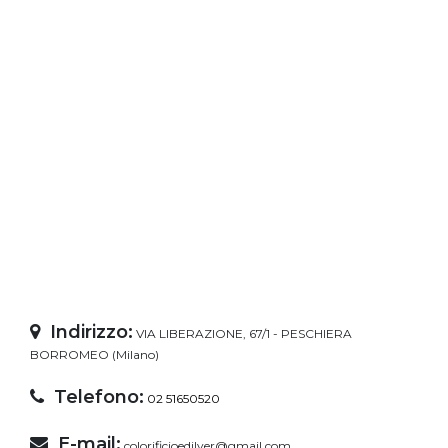
Indirizzo:
VIA LIBERAZIONE, 67/1 - PESCHIERA
BORROMEO (Milano)
Telefono:
02 51650520
E-mail:
colorificioedilver@gmail.com