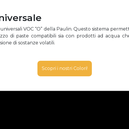
niversale
te universali VOC “O” della Paulin. Questo sistema perme
ilizzo di paste compatibili sia con prodotti ad acqua c
ione di sostanze volatili.
Scopri i nostri Colori!