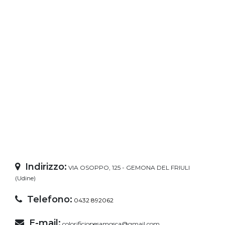
Indirizzo:
VIA OSOPPO, 125 - GEMONA DEL FRIULI
(Udine)
Telefono:
0432 892062
E-mail:
colorificiopesamosca@gmail.com