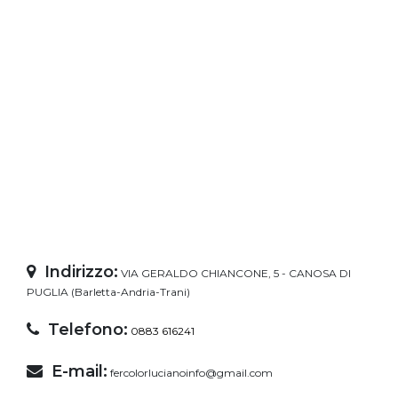
Indirizzo:
VIA GERALDO CHIANCONE, 5 - CANOSA DI
PUGLIA (Barletta-Andria-Trani)
Telefono:
0883 616241
E-mail:
fercolorlucianoinfo@gmail.com