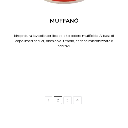
MUFFANÒ
Idropittura lavabile acrilica ad alto potere mufficida. A base di
copolimeri acrilici, biossido di titanio, cariche micronizzate e
additivi.
1
2
3
4