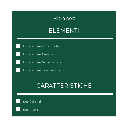
ELEMENTI
Idropitture Antimuffa
Idropitture Lavabili
Idropitture Superlavabili
Idropitture Traspiranti
CARATTERISTICHE
per Esterni
per Interni