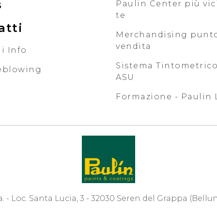
s
Paulin Center più vic
te
atti
Merchandising punt
vendita
i Info
Sistema Tintometrico
eblowing
ASU
Formazione - Paulin 
.a. - Loc. Santa Lucia, 3 - 32030 Seren del Grappa (Bellu