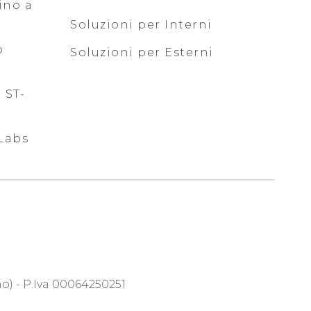
ino a
Soluzioni per Interni
o
Soluzioni per Esterni
 ST-
Labs
no) - P.Iva 00064250251