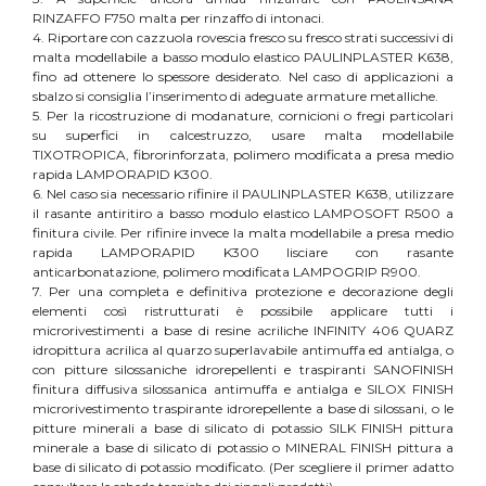
RINZAFFO F750 malta per rinzaffo di intonaci.
4. Riportare con cazzuola rovescia fresco su fresco strati successivi di
malta modellabile a basso modulo elastico PAULINPLASTER K638,
fino ad ottenere lo spessore desiderato. Nel caso di applicazioni a
sbalzo si consiglia l’inserimento di adeguate armature metalliche.
5. Per la ricostruzione di modanature, cornicioni o fregi particolari
su superfici in calcestruzzo, usare malta modellabile
TIXOTROPICA, fibrorinforzata, polimero modificata a presa medio
rapida LAMPORAPID K300.
6. Nel caso sia necessario rifinire il PAULINPLASTER K638, utilizzare
il rasante antiritiro a basso modulo elastico LAMPOSOFT R500 a
finitura civile. Per rifinire invece la malta modellabile a presa medio
rapida LAMPORAPID K300 lisciare con rasante
anticarbonatazione, polimero modificata LAMPOGRIP R900.
7. Per una completa e definitiva protezione e decorazione degli
elementi così ristrutturati è possibile applicare tutti i
microrivestimenti a base di resine acriliche INFINITY 406 QUARZ
idropittura acrilica al quarzo superlavabile antimuffa ed antialga, o
con pitture silossaniche idrorepellenti e traspiranti SANOFINISH
finitura diffusiva silossanica antimuffa e antialga e SILOX FINISH
microrivestimento traspirante idrorepellente a base di silossani, o le
pitture minerali a base di silicato di potassio SILK FINISH pittura
minerale a base di silicato di potassio o MINERAL FINISH pittura a
base di silicato di potassio modificato. (Per scegliere il primer adatto