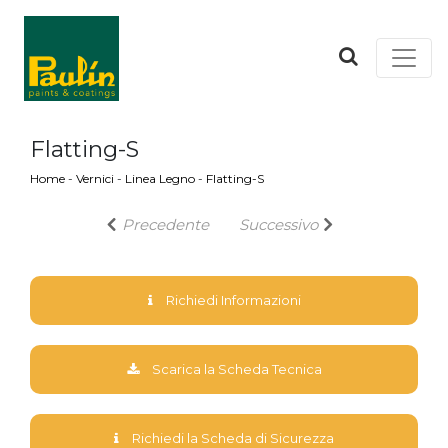
Flatting-S
Home
-
Vernici
-
Linea Legno
-
Flatting-S
Precedente
Successivo
Richiedi Informazioni
Scarica la Scheda Tecnica
Richiedi la Scheda di Sicurezza