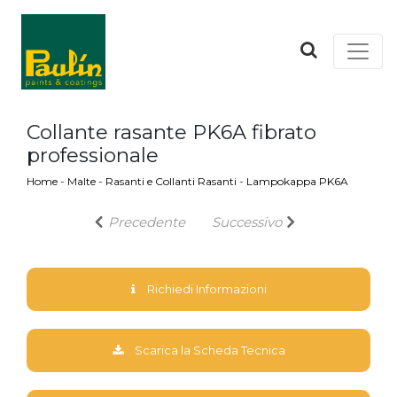
Collante rasante PK6A fibrato
professionale
Home
-
Malte
-
Rasanti e Collanti Rasanti
-
Lampokappa PK6A
Precedente
Successivo
Richiedi Informazioni
Scarica la Scheda Tecnica