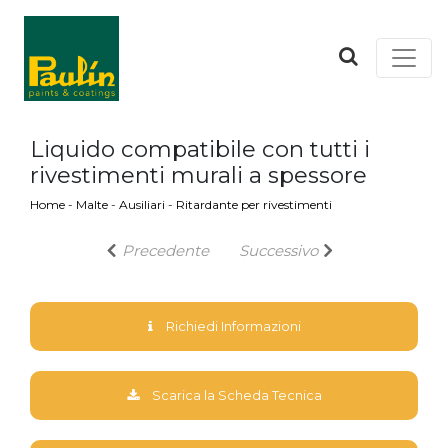
Liquido compatibile con tutti i
rivestimenti murali a spessore
Home
-
Malte
-
Ausiliari
-
Ritardante per rivestimenti
Precedente
Successivo
Richiedi Informazioni
Scarica la Scheda Tecnica