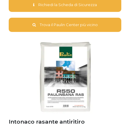
Richiedi la Scheda di Sicurezza
Trova il Paulin Center più vicino
Intonaco rasante antiritiro