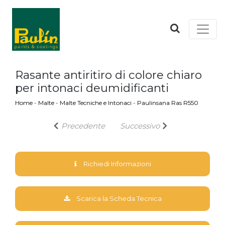
Rasante antiritiro di colore chiaro
per intonaci deumidificanti
Home
-
Malte
-
Malte Tecniche e Intonaci
-
Paulinsana Ras R550
Precedente
Successivo
Richiedi Informazioni
Scarica la Scheda Tecnica