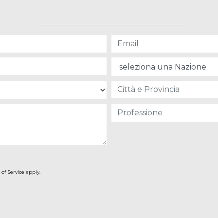
 of Service
apply.