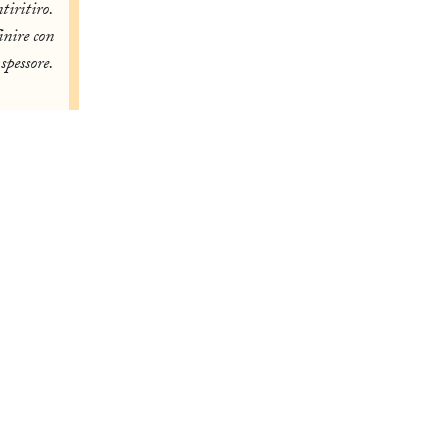
tiritiro.
inire con
pessore.