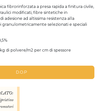
a fibrorinforzata a presa rapida a finitura civile,
raulici modificati, fibre sintetiche in
 di adesione ad altissima resistenza alla
icei granulometricamente selezionati e speciali
8,5%
 kg di polvere/m2 per cm di spessore
D.O.P
OLATO:
pristino
promotori