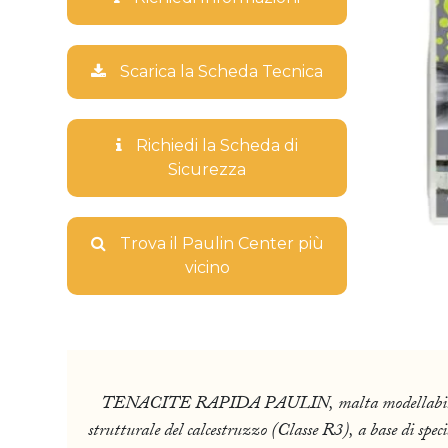
Scarica la Scheda Tecnica
Richiedi la Scheda di
Sicurezza
Trova il Paulin Center più
vicino
TENACITE RAPIDA PAULIN, malta modellabile tixotro
strutturale del calcestruzzo (Classe R3), a base di specia