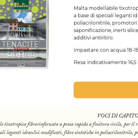
Malta modellabile tixotropic
a base di speciali leganti id
poliacrilonitrile, promotori
saponificazione, inerti sil
additivi antiritiro.
Impastare con acqua 18-1
Resa: indicativamente 16,5
VOCI DI CAPIT
pica fibrorinforzata a presa rapida a finitura civile, per il ri
li leganti idraulici modificati, fibre sintetiche in poliacrilonitrile, 