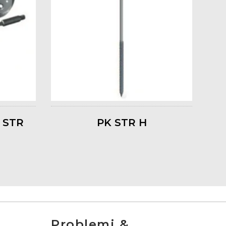
 STR
PK STR H
Problemi &