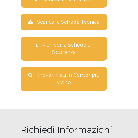
Scarica la Scheda Tecnica
Richiedi la Scheda di
Sicurezza
Trova il Paulin Center più
vicino
Richiedi Informazioni