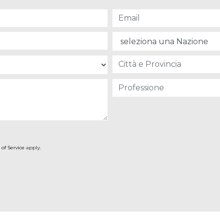
 of Service
apply.