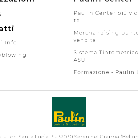
s
Paulin Center più vic
te
atti
Merchandising punt
vendita
i Info
Sistema Tintometrico
eblowing
ASU
Formazione - Paulin 
.a. - Loc. Santa Lucia, 3 - 32030 Seren del Grappa (Bellu