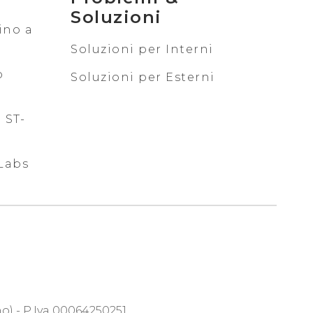
Soluzioni
ino a
Soluzioni per Interni
o
Soluzioni per Esterni
 ST-
Labs
no) - P.Iva 00064250251