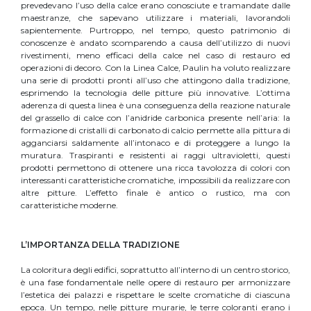
prevedevano l’uso della calce erano conosciute e tramandate dalle
maestranze, che sapevano utilizzare i materiali, lavorandoli
sapientemente. Purtroppo, nel tempo, questo patrimonio di
conoscenze è andato scomparendo a causa dell’utilizzo di nuovi
rivestimenti, meno efficaci della calce nel caso di restauro ed
operazioni di decoro. Con la Linea Calce, Paulin ha voluto realizzare
una serie di prodotti pronti all’uso che attingono dalla tradizione,
esprimendo la tecnologia delle pitture più innovative. L’ottima
aderenza di questa linea è una conseguenza della reazione naturale
del grassello di calce con l’anidride carbonica presente nell’aria: la
formazione di cristalli di carbonato di calcio permette alla pittura di
agganciarsi saldamente all’intonaco e di proteggere a lungo la
muratura. Traspiranti e resistenti ai raggi ultravioletti, questi
prodotti permettono di ottenere una ricca tavolozza di colori con
interessanti caratteristiche cromatiche, impossibili da realizzare con
altre pitture. L’effetto finale è antico o rustico, ma con
caratteristiche moderne.
L’IMPORTANZA DELLA TRADIZIONE
La coloritura degli edifici, soprattutto all’interno di un centro storico,
è una fase fondamentale nelle opere di restauro per armonizzare
l’estetica dei palazzi e rispettare le scelte cromatiche di ciascuna
epoca. Un tempo, nelle pitture murarie, le terre coloranti erano i