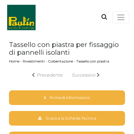
Tassello con piastra per fissaggio
di pannelli isolanti
Home
-
Rivestimenti
-
Coibentazione
-
Tassello con piastra
Precedente
Successivo
Richiedi Informazioni
Scarica la Scheda Tecnica