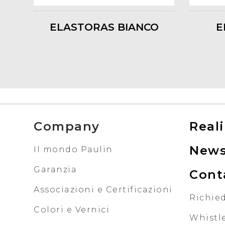
ELASTORAS BIANCO
E
Company
Reali
New
Il mondo Paulin
Garanzia
Cont
Associazioni e Certificazioni
Richied
Colori e Vernici
Whistl