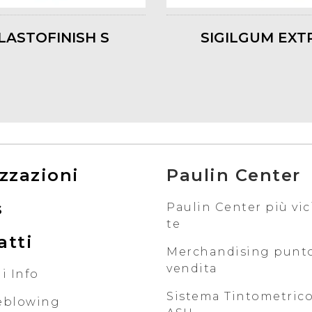
LASTOFINISH S
SIGILGUM EXT
zzazioni
Paulin Center
s
Paulin Center più vic
te
atti
Merchandising punt
vendita
i Info
Sistema Tintometrico
eblowing