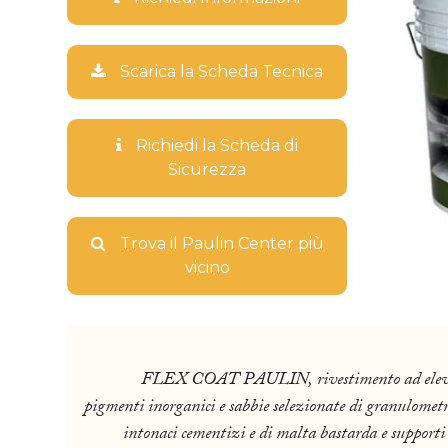
Scarica la Scheda Tecnica
Richiedi la Scheda di
Sicurezza
Trova il Paulin Center più
vicino
FLEX COAT PAULIN, rivestimento ad elevato gra
pigmenti inorganici e sabbie selezionate di granulomet
intonaci cementizi e di malta bastarda e suppo