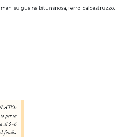
 mani su guaina bituminosa, ferro, calcestruzzo.
OLATO:
o per la
va di 5-6
el fondo.