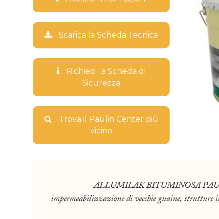
Scarica la Scheda Tecnica
Richiedi la Scheda di
Sicurezza
Trova il Paulin Center più
vicino
ALLUMILAK BITUMINOSA PAULIN, verni
impermeabilizzazione di vecchie guaine, strutture in