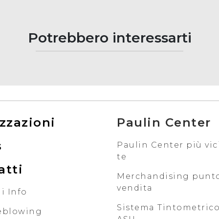
Potrebbero interessarti
zzazioni
Paulin Center
s
Paulin Center più vic
te
atti
Merchandising punt
vendita
i Info
Sistema Tintometrico
eblowing