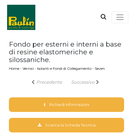
Fondo per esterni e interni a base
di resine elastomeriche e
silossaniche.
Home
-
Vernici
-
Isolanti e Fondi di Collegamento
-
Seven
Precedente
Successivo
Richiedi Informazioni
Scarica la Scheda Tecnica