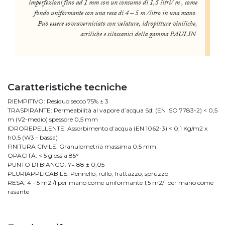
imperfezioni fino ad 1 mm con un consumo di 1,5 litri/ m , come
fondo uniformante con una resa di 4 – 5 m /litro in una mano.
Può essere sovraverniciato con velature, idropitture viniliche,
acriliche e silossanici della gamma PAULIN.
Caratteristiche tecniche
RIEMPITIVO: Residuo secco 75% ± 3
TRASPIRANTE: Permeabilità al vapore d’acqua Sd: (EN ISO 7783-2) < 0,5
m (V2-medio) spessore 0,5 mm
IDROREPELLENTE: Assorbimento d’acqua (EN 1062-3) < 0,1 Kg/m2 x
h0,5 (W3 - bassa)
FINITURA CIVILE: Granulometria massima 0,5 mm
OPACITÀ: < 5 gloss a 85°
PUNTO DI BIANCO: Y= 88 ± 0,05
PLURIAPPLICABILE: Pennello, rullo, frattazzo, spruzzo
RESA: 4 - 5 m2 /l per mano come uniformante 1,5 m2/l per mano come
rasante