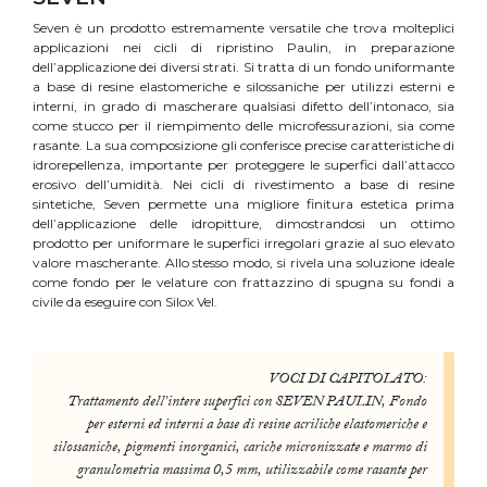
Seven è un prodotto estremamente versatile che trova molteplici
applicazioni nei cicli di ripristino Paulin, in preparazione
dell’applicazione dei diversi strati. Si tratta di un fondo uniformante
a base di resine elastomeriche e silossaniche per utilizzi esterni e
interni, in grado di mascherare qualsiasi difetto dell’intonaco, sia
come stucco per il riempimento delle microfessurazioni, sia come
rasante. La sua composizione gli conferisce precise caratteristiche di
idrorepellenza, importante per proteggere le superfici dall’attacco
erosivo dell’umidità. Nei cicli di rivestimento a base di resine
sintetiche, Seven permette una migliore finitura estetica prima
dell’applicazione delle idropitture, dimostrandosi un ottimo
prodotto per uniformare le superfici irregolari grazie al suo elevato
valore mascherante. Allo stesso modo, si rivela una soluzione ideale
come fondo per le velature con frattazzino di spugna su fondi a
civile da eseguire con Silox Vel.
VOCI DI CAPITOLATO:
Trattamento dell’intere superfici con SEVEN PAULIN, Fondo
per esterni ed interni a base di resine acriliche elastomeriche e
silossaniche, pigmenti inorganici, cariche micronizzate e marmo di
granulometria massima 0,5 mm, utilizzabile come rasante per