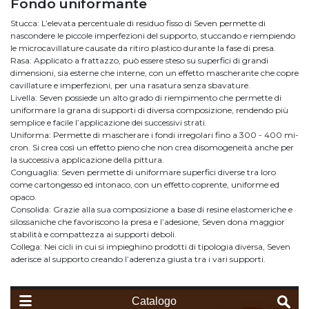
Fondo uniformante
Stucca: L’elevata percentuale di residuo fisso di Seven permette di
nascondere le piccole imperfezioni del supporto, stuccando e riempiendo
le microcavillature causate da ritiro plastico durante la fase di presa.
Rasa: Applicato a frattazzo, può essere steso su superfici di grandi
dimensioni, sia esterne che interne, con un effetto mascherante che copre
cavillature e imperfezioni, per una rasatura senza sbavature.
Livella: Seven possiede un alto grado di riempimento che permette di
uniformare la grana di supporti di diversa composizione, rendendo più
semplice e facile l’applicazione dei successivi strati.
Uniforma: Permette di mascherare i fondi irregolari fino a 300 - 400 mi-
cron. Si crea così un effetto pieno che non crea disomogeneità anche per
la successiva applicazione della pittura.
Conguaglia: Seven permette di uniformare superfici diverse tra loro
come cartongesso ed intonaco, con un effetto coprente, uniforme ed
opaco.
Consolida: Grazie alla sua composizione a base di resine elastomeriche e
silossaniche che favoriscono la presa e l’adesione, Seven dona maggior
stabilità e compattezza ai supporti deboli.
Collega: Nei cicli in cui si impieghino prodotti di tipologia diversa, Seven
aderisce al supporto creando l’aderenza giusta tra i vari supporti.