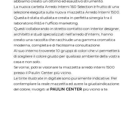
abbiamo creato un ottimo ed esaustivo strumento.
La nuova cartella Arredo Interni 160 Selection è frutto di una
selezione eseguita sulla nuova mazzetta Arredo Interni 1500.
Questa è stata studiata e creata in perfetta sinergia tra il
laboratorio R&S e l'ufficio marketing.
Questi collaborando in stretto contatto con interior designer,
architetti e studi specializzati nell'arredo d'interni, hanno
creato una raccolta che racchiude una gamma cromatica
moderna, completa e di facilissima consultazione.
Al suo interno troverete 10 gruppi di colori che vi permetterà
di scegliere il colore giusto per qualsiasi ambiente della vostra
casa e non solo.
Se vorrai, potrai visionare la mazzetta arredo interni 1500
presso il Paulin Center più vicino.
Le tinte illustrate in digitale sono puramente indicative. Per
contemplare la reale mazzetta ed avere la giustaindicazione
del colore, rivolgiti al
PAULIN CENTER
più vicino a te.