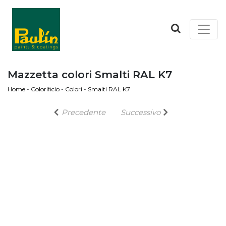
Mazzetta colori Smalti RAL K7
Home
-
Colorificio
-
Colori
-
Smalti RAL K7
Precedente
Successivo