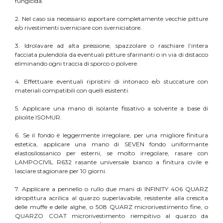
fungicida.
2. Nel caso sia necessario asportare completamente vecchie pitture
e/o rivestimenti sverniciare con sverniciatore.
3. Idrolavare ad alta pressione, spazzolare o raschiare l’intera
facciata pulendola da eventuali pitture sfarinanti o in via di distacco
eliminando ogni traccia di sporco o polvere.
4. Effettuare eventuali ripristini di intonaco e/o stuccature con
materiali compatibili con quelli esistenti.
5. Applicare una mano di isolante fissativo a solvente a base di
pliolite ISOMUR.
6. Se il fondo è leggermente irregolare, per una migliore finitura
estetica, applicare una mano di SEVEN fondo uniformante
elastosilossanico per esterni, se molto irregolare, rasare con
LAMPOCIVIL R632 rasante universale bianco a finitura civile e
lasciare stagionare per 10 giorni.
7. Applicare a pennello o rullo due mani di INFINITY 406 QUARZ
idropittura acrilica al quarzo superlavabile, resistente alla crescita
delle muffe e delle alghe, o 508 QUARZ microrivestimento fine, o
QUARZO COAT microrivestimento riempitivo al quarzo da