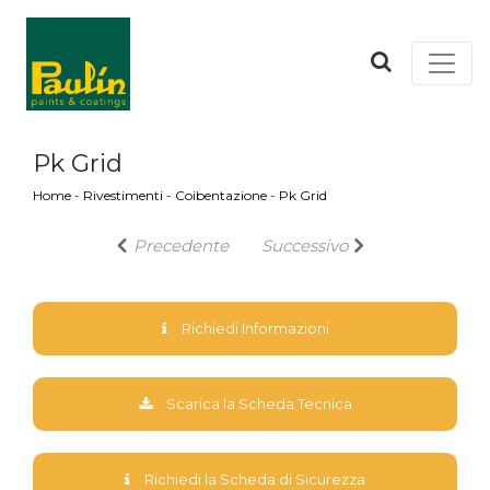
Pk Grid
Home
-
Rivestimenti
-
Coibentazione
-
Pk Grid
Precedente
Successivo
Richiedi Informazioni
Scarica la Scheda Tecnica
Richiedi la Scheda di Sicurezza