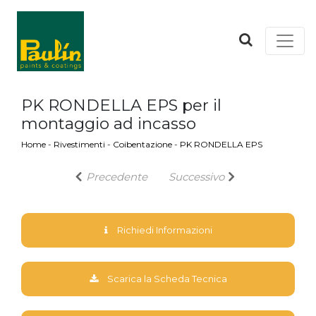
PK RONDELLA EPS per il
montaggio ad incasso
Home
-
Rivestimenti
-
Coibentazione
-
PK RONDELLA EPS
Precedente
Successivo
Richiedi Informazioni
Scarica la Scheda Tecnica