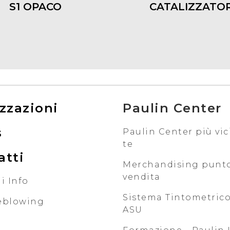
S1 OPACO
CATALIZZATO
zzazioni
Paulin Center
s
Paulin Center più vic
te
atti
Merchandising punt
vendita
i Info
Sistema Tintometrico
eblowing
ASU