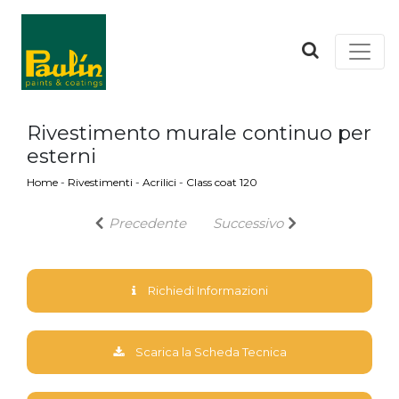
Rivestimento murale continuo per
esterni
Home
-
Rivestimenti
-
Acrilici
-
Class coat 120
Precedente
Successivo
Richiedi Informazioni
Scarica la Scheda Tecnica