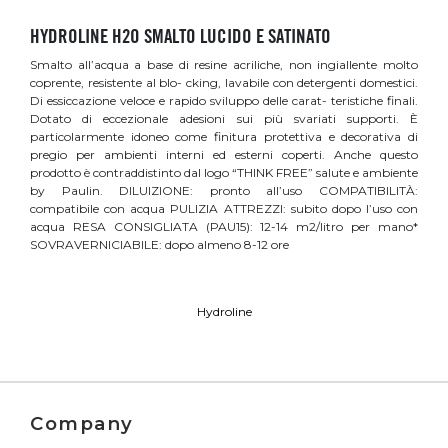
HYDROLINE H2O SMALTO LUCIDO E SATINATO
Smalto all’acqua a base di resine acriliche, non ingiallente molto
coprente, resistente al blo- cking, lavabile con detergenti domestici.
Di essiccazione veloce e rapido sviluppo delle carat- teristiche finali.
Dotato di eccezionale adesioni sui più svariati supporti. È
particolarmente idoneo come finitura protettiva e decorativa di
pregio per ambienti interni ed esterni coperti. Anche questo
prodotto è contraddistinto dal logo “THINK FREE” salute e ambiente
by Paulin. DILUIZIONE: pronto all’uso COMPATIBILITÀ:
compatibile con acqua PULIZIA ATTREZZI: subito dopo l’uso con
acqua RESA CONSIGLIATA (PAU15): 12-14 m2/litro per mano*
SOVRAVERNICIABILE: dopo almeno 8-12 ore
Hydroline
Company