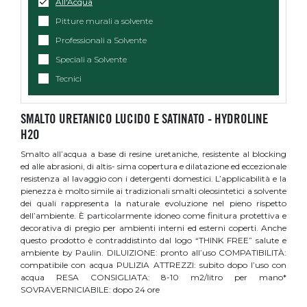
All'Acqua
Pitture murali a solvente
Professionali a Solvente
Speciali a Solvente
Tecnici
SMALTO URETANICO LUCIDO E SATINATO - HYDROLINE
H2O
Smalto all’acqua a base di resine uretaniche, resistente al blocking
ed alle abrasioni, di altis- sima copertura e dilatazione ed eccezionale
resistenza al lavaggio con i detergenti domestici. L’applicabilità e la
pienezza è molto simile ai tradizionali smalti oleosintetici a solvente
dei quali rappresenta la naturale evoluzione nel pieno rispetto
dell’ambiente. È particolarmente idoneo come finitura protettiva e
decorativa di pregio per ambienti interni ed esterni coperti. Anche
questo prodotto è contraddistinto dal logo “THINK FREE” salute e
ambiente by Paulin. DILUIZIONE: pronto all’uso COMPATIBILITÀ:
compatibile con acqua PULIZIA ATTREZZI: subito dopo l’uso con
acqua RESA CONSIGLIATA: 8-10 m2/litro per mano*
SOVRAVERNICIABILE: dopo 24 ore