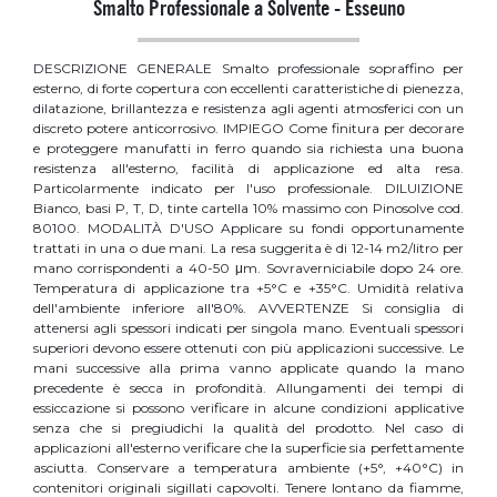
Smalto Professionale a Solvente - Esseuno
DESCRIZIONE GENERALE Smalto professionale sopraffino per
esterno, di forte copertura con eccellenti caratteristiche di pienezza,
dilatazione, brillantezza e resistenza agli agenti atmosferici con un
discreto potere anticorrosivo. IMPIEGO Come finitura per decorare
e proteggere manufatti in ferro quando sia richiesta una buona
resistenza all'esterno, facilità di applicazione ed alta resa.
Particolarmente indicato per l'uso professionale. DILUIZIONE
Bianco, basi P, T, D, tinte cartella 10% massimo con Pinosolve cod.
80100. MODALITÀ D'USO Applicare su fondi opportunamente
trattati in una o due mani. La resa suggerita è di 12-14 m2/litro per
mano corrispondenti a 40-50 μm. Sovraverniciabile dopo 24 ore.
Temperatura di applicazione tra +5°C e +35°C. Umidità relativa
dell'ambiente inferiore all'80%. AVVERTENZE Si consiglia di
attenersi agli spessori indicati per singola mano. Eventuali spessori
superiori devono essere ottenuti con più applicazioni successive. Le
mani successive alla prima vanno applicate quando la mano
precedente è secca in profondità. Allungamenti dei tempi di
essiccazione si possono verificare in alcune condizioni applicative
senza che si pregiudichi la qualità del prodotto. Nel caso di
applicazioni all'esterno verificare che la superficie sia perfettamente
asciutta. Conservare a temperatura ambiente (+5°, +40°C) in
contenitori originali sigillati capovolti. Tenere lontano da fiamme,