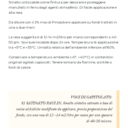
Smalto utilizzabile come finitura per decorare e proteggere
manufatti in ferro dagli agenti atmosferici. Di facile applicazione e
alta resa.
Da diluire con il 2% max di Pinosolve e applicare su fondi trattati in
una o due mani.
La resa suggerita è di 12-14 m2/litro per mano corrispondenti a 40-
50 μm. Sovraverniciabile dopo 24 ore. Temperatura di applicazione
tra +5°C e +35°C. Umidità relativa dell'ambiente inferiore all'80%.
Conservare a temperatura ambiente (+5°, +40°C) in contenitori
originali sigillati capovolti. Tenere lontano da fiamme, scintille o
fonti di calore.
VOCI DI CAPITOLATO:
S1 SATINATO PAULIN, Smalto sintetico satinato a base di
resine alchidiche modificate da applicare, previa preparazione del
fondo, con una resa di 12 -14 m2/litro per mano per uno spessore
di 40-50 micron.