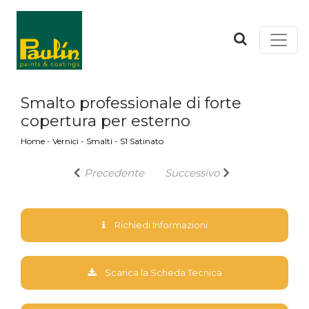
Smalto professionale di forte
copertura per esterno
Home
-
Vernici
-
Smalti
-
S1 Satinato
Precedente
Successivo
Richiedi Informazioni
Scarica la Scheda Tecnica