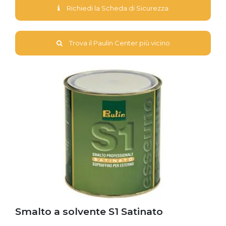
Richiedi la Scheda di Sicurezza
Trova il Paulin Center più vicino
Smalto a solvente S1 Satinato