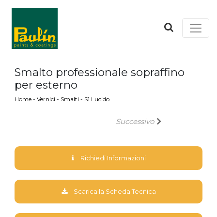
Smalto professionale sopraffino
per esterno
Home
-
Vernici
-
Smalti
-
S1 Lucido
Successivo
Richiedi Informazioni
Scarica la Scheda Tecnica