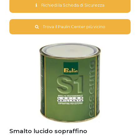
Richiedi la Scheda di Sicurezza
Trova il Paulin Center più vicino
Smalto lucido sopraffino