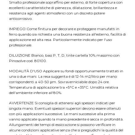
Smalto professionale sopraffino per esterno, di forte copertura con
eccellenti caratteristiche di pienezza, dilatazione, brillantezza e
resistenza agli agenti atmosferici con un discreto potere
anticorrosivo.
IMPIEGO Come finitura per decorare e proteggere manufatti in
ferro quando sia richiesta una buona resistenza all'esterno, facilità di
applicazione ed alta resa. Particolarmente indicato per l'uso
professionale.
DILUIZIONE Bianco, basi P, T, D, tinte cartella 10% massimo con
Pinosolve cod. 80100.
MODALITÀ D'USO Applicare su fondi opportunamente trattati in
una o due mani. La resa suggerita è di 12-14 m2/litro per mano
corrispondenti a 40-50 μm. Sovraverniciabile dopo 24 ore.
Temperatura di applicazione tra +5°C e +35°C. Umidità relativa
dell'ambiente inferiore all'80%.
AVVERTENZE Si consiglia di attenersi agli spessori indicati per
singola mano. Eventuali spessori superiori devono essere ottenuti
con più applicazioni successive. Le mani successive alla prima
vanno applicate quando la mano precedente è secca in profondità.
Allungamenti dei tempi di essiccazione si possono verificare in
alcune condizioni applicative senza che si pregiudichi la qualità del